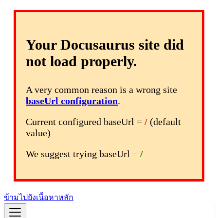
Your Docusaurus site did
not load properly.
A very common reason is a wrong site
baseUrl configuration
.
Current configured baseUrl =
/
(default
value)
We suggest trying baseUrl =
/
ข้ามไปยังเนื้อหาหลัก